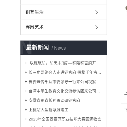
铜艺生活
浮雕艺术
N
最新新闻
News
以练筑防，防患未“燃”—铜陵铜官府开展 2026年度消防应急演练
长三角网络名人走进铜官府 探秘千年古铜都文化
省委宣传部及市委领导一行来公司视察调研
台湾中学生教育文化交流参访团来公司研学参访
安徽省副省长孙勇调研铜官府
上杭站大型铜浮雕竣工
2023年全国景泰蓝职业技能大赛圆满收官