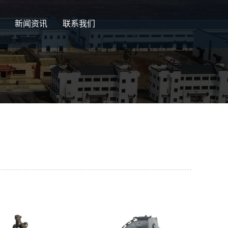
新闻资讯
联系我们