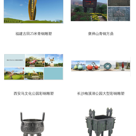
福建古田25米青铜雕塑
褒禅山青铜方鼎
西安马文化公园彩铜雕塑
长沙梅溪湖公园大型彩铜雕塑