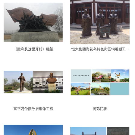
《胜利从这里开始》雕塑
恒大集团海花岛特色街区铜雕塑工...
富平习仲勋故居铜像工程
阿弥陀佛