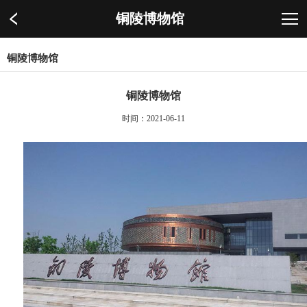
铜陵博物馆
铜陵博物馆
铜陵博物馆
时间：2021-06-11