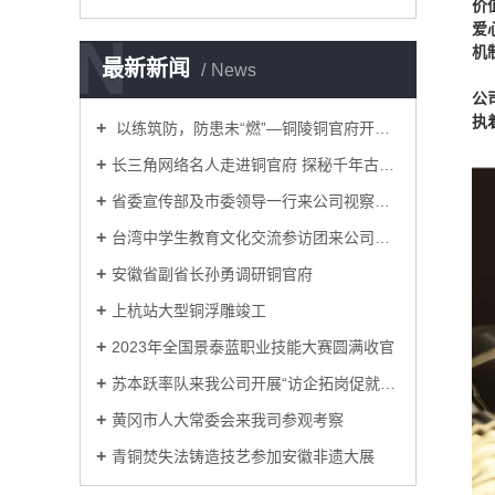
价
爱
N
机
最新新闻
News
公
执
以练筑防，防患未“燃”—铜陵铜官府开展 2026年度消防应急演练
长三角网络名人走进铜官府 探秘千年古铜都文化
省委宣传部及市委领导一行来公司视察调研
台湾中学生教育文化交流参访团来公司研学参访
安徽省副省长孙勇调研铜官府
上杭站大型铜浮雕竣工
2023年全国景泰蓝职业技能大赛圆满收官
苏本跃率队来我公司开展“访企拓岗促就业”专项行动暨校企合作对接会
黄冈市人大常委会来我司参观考察
青铜焚失法铸造技艺参加安徽非遗大展