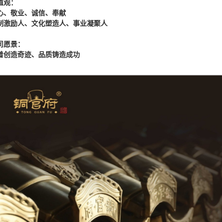
值观：
心、敬业、诚信、奉献
制激励人、文化塑造人、事业凝聚人
司愿景：
着创造奇迹、品质铸造成功