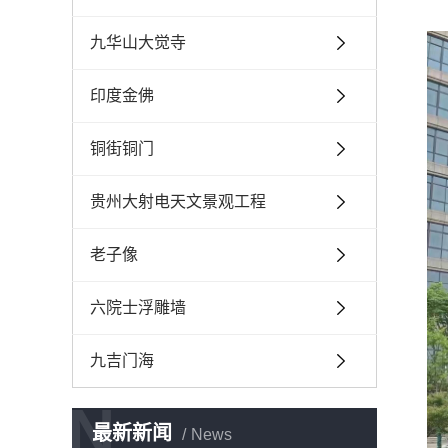
九华山大觉寺
印度金佛
铜街铜门
贵州大射电天文景观工程
老子像
六院士浮雕墙
九吉门海
N
最新新闻
News