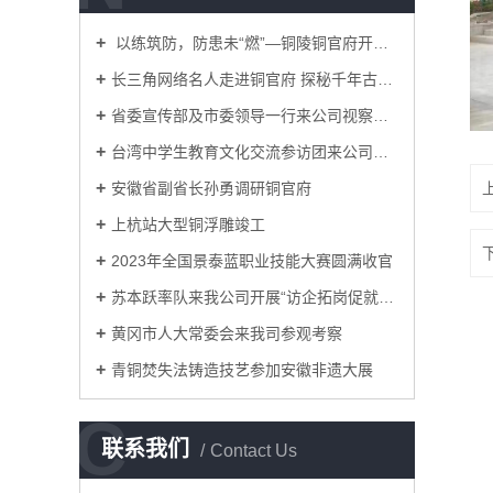
以练筑防，防患未“燃”—铜陵铜官府开展 2026年度消防应急演练
长三角网络名人走进铜官府 探秘千年古铜都文化
省委宣传部及市委领导一行来公司视察调研
台湾中学生教育文化交流参访团来公司研学参访
安徽省副省长孙勇调研铜官府
上杭站大型铜浮雕竣工
2023年全国景泰蓝职业技能大赛圆满收官
苏本跃率队来我公司开展“访企拓岗促就业”专项行动暨校企合作对接会
黄冈市人大常委会来我司参观考察
青铜焚失法铸造技艺参加安徽非遗大展
C
联系我们
Contact Us