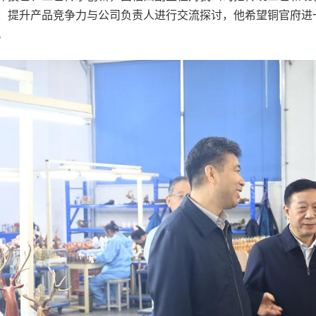
、提升产品竞争力与公司负责人进行交流探讨，他希望铜官府进
。