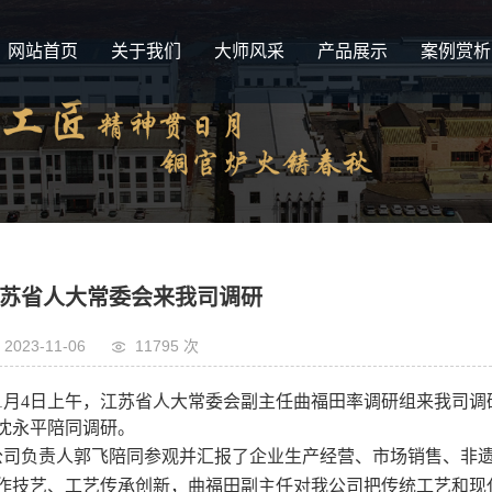
网站首页
关于我们
大师风采
产品展示
案例赏析
苏省人大常委会来我司调研
2023-11-06
11795 次
1月4日上午，江苏省人大常委会副主任曲福田率调研组来我司
沈永平陪同调研。
司负责人郭飞陪同参观并汇报了企业生产经营、市场销售、非遗
作技艺、工艺传承创新，曲福田副主任对我公司把传统工艺和现