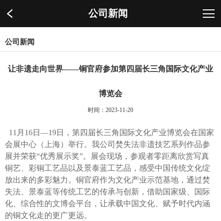
公司新闻
公司新闻
让非遗走向世界——铜官府参加第四届长三角国际文化产业
博览会
时间：2023-11-20
11月16日—19日，
第四届长三角国际文化产业博览会在国家
会展中心（上海）举行
。
我公司焚失法非遗技艺系列作品参
展并荣获
“优秀展示奖”。展会
现场，
参观者
零距离欣赏
写真
铜艺、彩铜工艺品以及景泰蓝工艺品
，感受中国传统文化绽
放出来的多彩魅力。
铜官府作为文化产业示范基地，通过焚
失法、景泰蓝等传统工艺的传承与创新，借助国家级、国际
化、综合性的文博会平台，
让承载中国文化、赋予时代内涵
的
铜文化走的更广更远
。