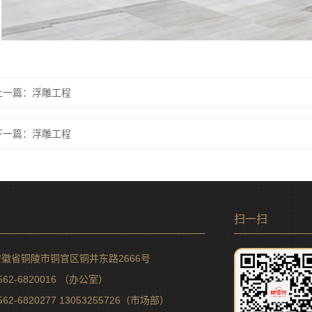
上一篇：浮雕工程
下一篇：浮雕工程
扫一扫
徽省铜陵市铜官区铜井东路2666号
62-6820016 （办公室）
62-6820277 13053255726（市场部）