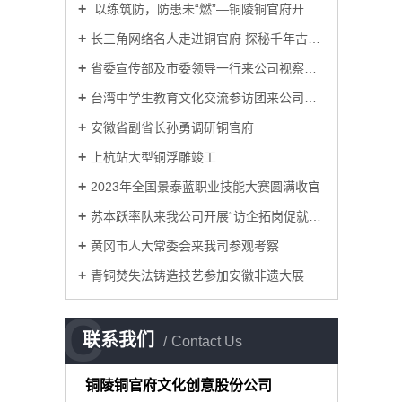
以练筑防，防患未“燃”—铜陵铜官府开展 2026年度消防应急演练
长三角网络名人走进铜官府 探秘千年古铜都文化
省委宣传部及市委领导一行来公司视察调研
台湾中学生教育文化交流参访团来公司研学参访
安徽省副省长孙勇调研铜官府
上杭站大型铜浮雕竣工
2023年全国景泰蓝职业技能大赛圆满收官
苏本跃率队来我公司开展“访企拓岗促就业”专项行动暨校企合作对接会
黄冈市人大常委会来我司参观考察
青铜焚失法铸造技艺参加安徽非遗大展
C
联系我们
Contact Us
铜陵铜官府文化创意股份公司